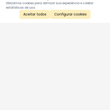
Utilizamos cookies para otimizar sua experiência e coletar
estatísticas de uso.
Aceitar todos
Configurar cookies
Aproveite as nossas promoções!
Cadastre seu e-mail e receba ofertas exclusivas.
QUERO RECEBER