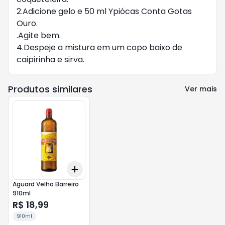
2.Adicione gelo e 50 ml Ypiócas Conta Gotas
Ouro.
.Agite bem.
4.Despeje a mistura em um copo baixo de
caipirinha e sirva.
Produtos similares
Ver mais
Add
+
3
+
5
+
10
Aguard Velho Barreiro
910ml
R$ 18,99
910ml