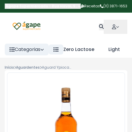
Ágape Supermercado
-
Rua Havaí
,
São Paulo
Receitas
-
SP
(11) 3871-1653
Categorias
Zero Lactose
Light
Início
Aguardentes
Aguard Ypioca Ouro S/Palha 965ml