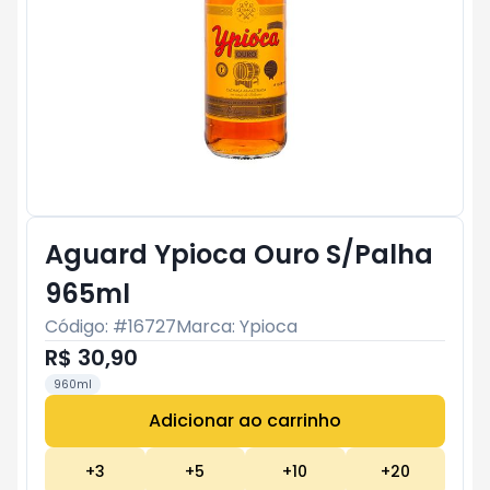
Aguard Ypioca Ouro S/Palha
965ml
Código: #
16727
Marca:
Ypioca
R$ 30,90
960ml
Adicionar ao carrinho
Subtotal:
R$ 0
+
3
+
5
+
10
+
20