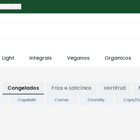
Paulo
-
SP
Light
Integrais
Veganos
Organicos
Congelados
Frios e Laticínios
Hortifruti
Capelletti
Carnes
Chantilly
Copa/Sa