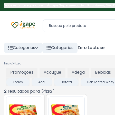
Você está navegando em:
Ágape Supermercado
-
Rua Havaí
,
São 
Categorias
Categorias
Zero Lactose
Início
Pizza
Promoções
Acougue
Adega
Bebidas
Todos
Acai
Batata
Beb Lactea Whey
2
resultados para
"
Pizza
"