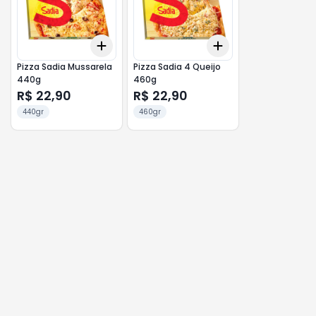
Add
Add
+
3
+
5
+
10
+
3
+
5
+
10
Pizza Sadia Mussarela
Pizza Sadia 4 Queijo
440g
460g
R$ 22,90
R$ 22,90
440gr
460gr