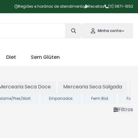
Regiões e horários de atendimento
Receitas
(11) 3871-1653
Minha conta
Diet
Sem Glúten
Mercearia Seca Doce
Mercearia Seca Salgada
P
lame/Pres/Mort
Empanados
Ferm Biol
Fond
Filtros