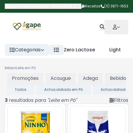
Ágape Supermercado
-
Rua Havaí
,
São Paulo
Receitas
-
SP
(11) 3871-1653
Categorias
Zero Lactose
Light
Início
Leite em Pó
Promoções
Acougue
Adega
Bebidas
Todos
Achocolatado em Pó
Achocolatado Lí
3
resultados para
"
Leite em Pó
"
Filtros