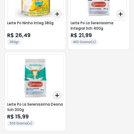
Add
Add
+
3
+
5
+
10
+
3
Leite Po Ninho Integ 380g
Leite Po La Serenissima
Integral Sch 400g
R$ 26,49
R$ 21,99
380gr
400 Grama(s)
Add
+
3
+
5
+
10
Leite Po La Serenissima Desna
Sch 300g
R$ 15,99
300 Grama(s)