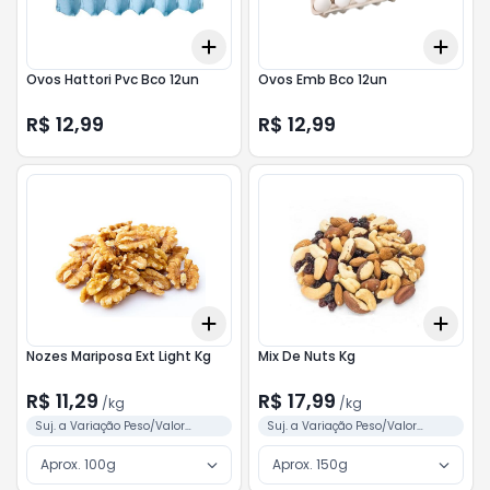
Add
Add
+
3
+
5
+
10
+
3
Ovos Hattori Pvc Bco 12un
Ovos Emb Bco 12un
R$ 12,99
R$ 12,99
Add
Add
+
3
kg
+
5
kg
+
3
Nozes Mariposa Ext Light Kg
Mix De Nuts Kg
R$ 11,29
R$ 17,99
/
kg
/
kg
Suj. a Variação Peso/Valor
Suj. a Variação Peso/Valor
Conforme Separação
Conforme Separação
Aprox. 100g
Aprox. 150g