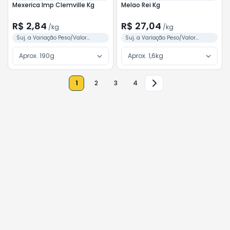
Mexerica Imp Clemville Kg
Melao Rei Kg
R$ 2,84
R$ 27,04
/
kg
/
kg
Suj. a Variação Peso/Valor
Suj. a Variação Peso/Valor
Conforme Separação
Conforme Separação
Aprox. 190g
Aprox. 1,6kg
1
2
3
4