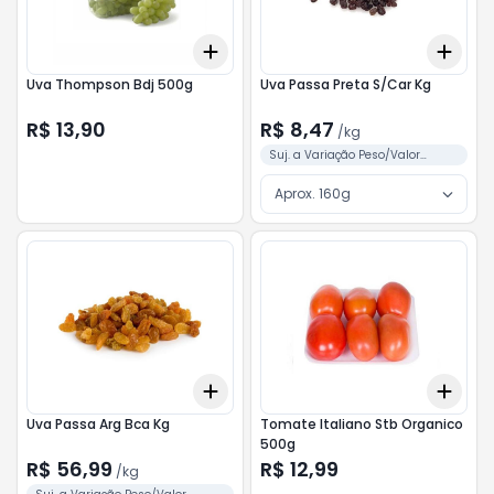
Add
Add
+
3
+
5
+
10
+
3
Uva Thompson Bdj 500g
Uva Passa Preta S/Car Kg
R$ 13,90
R$ 8,47
/
kg
Suj. a Variação Peso/Valor
Conforme Separação
Aprox. 160g
Add
Add
+
3
kg
+
5
kg
+
3
Uva Passa Arg Bca Kg
Tomate Italiano Stb Organico
500g
R$ 56,99
R$ 12,99
/
kg