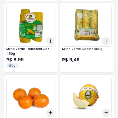
Add
Add
+
3
+
5
+
10
+
3
Milho Verde Trebeschi Coz
Milho Verde Coelho 800g
450g
R$ 8,99
R$ 9,49
450gr
Add
Add
+
3
kg
+
5
kg
+
3