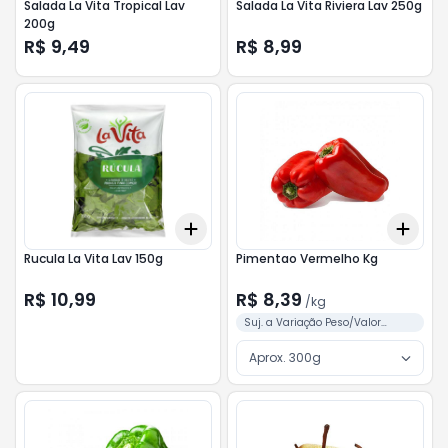
Salada La Vita Tropical Lav
Salada La Vita Riviera Lav 250g
200g
R$ 9,49
R$ 8,99
Add
Add
+
3
+
5
+
10
+
3
Rucula La Vita Lav 150g
Pimentao Vermelho Kg
R$ 10,99
R$ 8,39
/
kg
Suj. a Variação Peso/Valor
Conforme Separação
Aprox. 300g