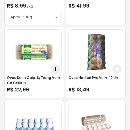
R$ 8,99
R$ 41,99
/
kg
Aprox. 600g
Add
Add
+
3
+
5
+
10
+
3
Ovos Korin Caip. S/Trang Verm
Ovos Hattori Pvc Verm 12 Un
Gd Cx10un
R$ 22,99
R$ 13,49