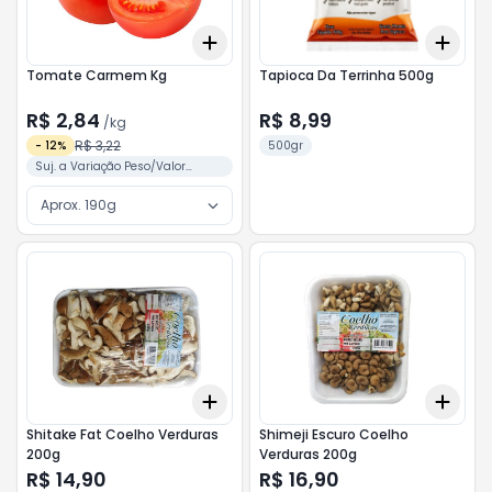
Add
Add
+
3
kg
+
5
kg
+
3
Tomate Carmem Kg
Tapioca Da Terrinha 500g
R$ 2,84
R$ 8,99
/
kg
R$ 3,22
-
12
%
500gr
Suj. a Variação Peso/Valor
Conforme Separação
Aprox. 190g
Add
Add
+
3
+
5
+
10
+
3
Shitake Fat Coelho Verduras
Shimeji Escuro Coelho
200g
Verduras 200g
R$ 14,90
R$ 16,90