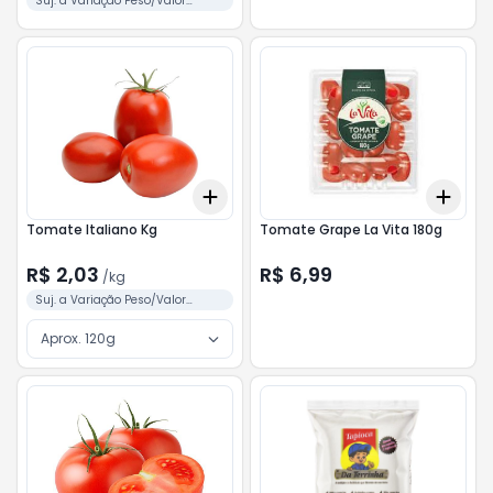
Suj. a Variação Peso/Valor
Conforme Separação
Add
Add
+
3
kg
+
5
kg
+
3
Tomate Italiano Kg
Tomate Grape La Vita 180g
R$ 2,03
R$ 6,99
/
kg
Suj. a Variação Peso/Valor
Conforme Separação
Aprox. 120g