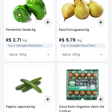
Add
Add
+
3
kg
+
5
kg
+
3
Pimentao Verde Kg
Pera Portuguesa Kg
R$ 2,71
R$ 5,78
/
kg
/
kg
Suj. a Variação Peso/Valor
Suj. a Variação Peso/Valor
Conforme Separação
Conforme Separação
Aprox. 160g
Aprox. 200g
Add
Add
+
3
kg
+
5
kg
+
3
Pepino Japones Kg
Ovos Korin Organico Verm Gd
Cx20un