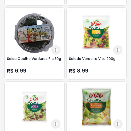
Add
Add
+
3
+
5
+
10
+
3
Salsa Coelho Verduras Pic 80g
Salada Verao La Vita 200g
R$ 6,99
R$ 8,99
Add
Add
+
3
+
5
+
10
+
3