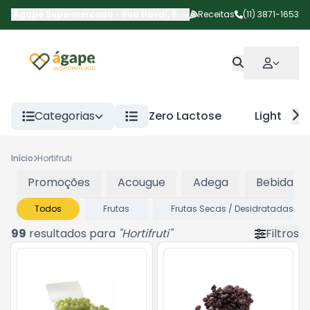
Ágape Supermercado
-
Rua Havaí
,
São Paulo
Receitas
-
SP
(11) 3871-1653
Categorias
Zero Lactose
Light
Início
Hortifruti
Promoções
Acougue
Adega
Bebidas
Todos
Frutas
Frutas Secas / Desidratadas
99
resultados para
"
Hortifruti
"
Filtros