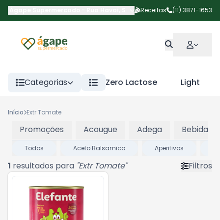
Ágape Supermercado
-
Rua Havaí
,
São Paulo
Receitas
-
SP
(11) 3871-1653
Categorias
Zero Lactose
Light
Início
Extr Tomate
Promoções
Acougue
Adega
Bebidas
Todos
Aceto Balsamico
Aperitivos
Ar
1
resultados para
"
Extr Tomate
"
Filtros