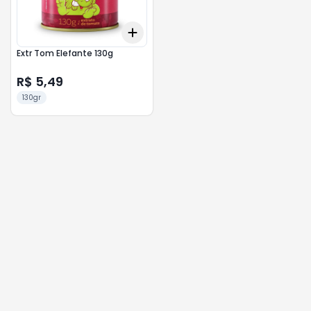
Add
+
3
+
5
+
10
Extr Tom Elefante 130g
R$ 5,49
130gr