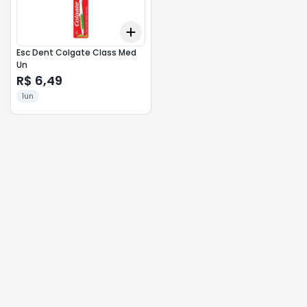
Add
+
3
+
5
+
10
Esc Dent Colgate Class Med
Un
R$ 6,49
1un