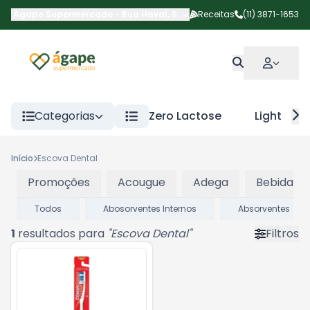
Ágape Supermercado
-
Rua Havaí
,
São Paulo
Receitas
-
SP
(11) 3871-1653
Categorias
Zero Lactose
Light
Início
Escova Dental
Promoções
Acougue
Adega
Bebidas
Todos
Abosorventes Internos
Absorventes
1
resultados para
"
Escova Dental
"
Filtros