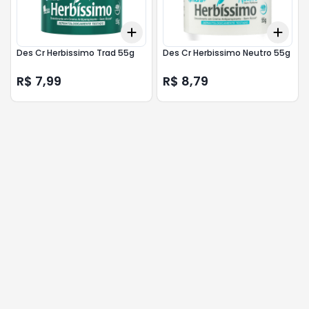
Add
Add
+
3
+
5
+
10
+
3
Des Cr Herbissimo Trad 55g
Des Cr Herbissimo Neutro 55g
R$ 7,99
R$ 8,79