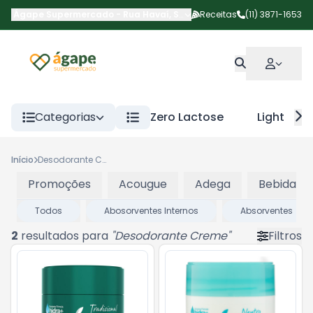
Ágape Supermercado
-
Rua Havaí
,
São Paulo
Receitas
-
SP
(11) 3871-1653
Categorias
Zero Lactose
Light
Início
Desodorante Creme
Promoções
Acougue
Adega
Bebidas
Todos
Abosorventes Internos
Absorventes
2
resultados para
"
Desodorante Creme
"
Filtros