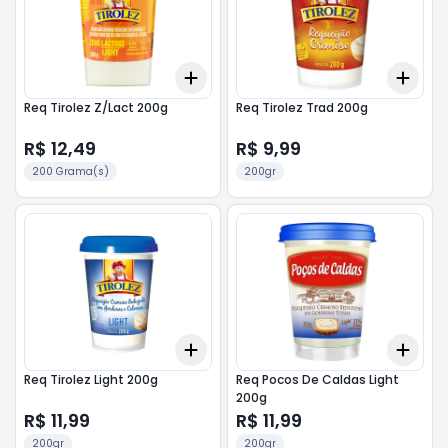
Add
Add
+
3
+
5
+
10
+
3
Req Tirolez Z/Lact 200g
Req Tirolez Trad 200g
R$ 12,49
R$ 9,99
200 Grama(s)
200gr
Add
Add
+
3
+
5
+
10
+
3
Req Tirolez Light 200g
Req Pocos De Caldas Light
200g
R$ 11,99
R$ 11,99
200gr
200gr