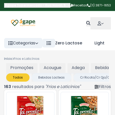
Ágape Supermercado
-
Rua Havaí
,
São Paulo
Receitas
-
SP
(11) 3871-1653
Categorias
Zero Lactose
Light
Início
Frios e Laticínios
Promoções
Acougue
Adega
Bebidas
Todos
Bebidas Lacteas
Cr Ricota/Cr Qjo/Cr 
163
resultados para
"
Frios e Laticínios
"
Filtros