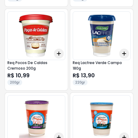
Add
Add
+
3
+
5
+
10
+
3
Req Pocos De Caldas
Req Lacfree Verde Campo
Cremoso 200g
180g
R$ 10,99
R$ 13,90
200gr
220gr
Add
Add
+
3
+
5
+
10
+
3