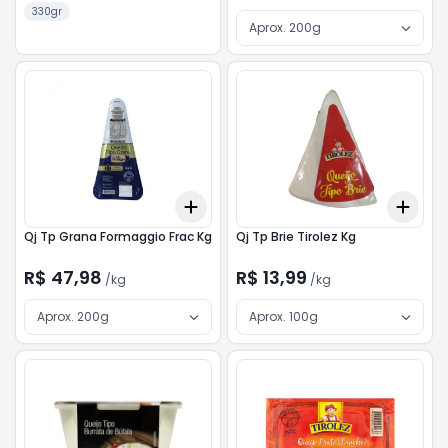
330gr
Aprox. 200g
Add
Add
+
3
kg
+
5
kg
+
3
Qj Tp Grana Formaggio Frac Kg
Qj Tp Brie Tirolez Kg
R$ 47,98
R$ 13,99
/
kg
/
kg
Aprox. 200g
Aprox. 100g