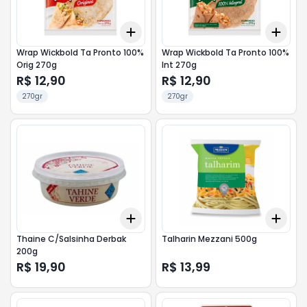
Add
Add
+
3
+
5
+
10
+
3
Wrap Wickbold Ta Pronto 100%
Wrap Wickbold Ta Pronto 100%
Orig 270g
Int 270g
R$ 12,90
R$ 12,90
270gr
270gr
Add
Add
+
3
+
5
+
10
+
3
Thaine C/Salsinha Derbak
Talharin Mezzani 500g
200g
R$ 19,90
R$ 13,99