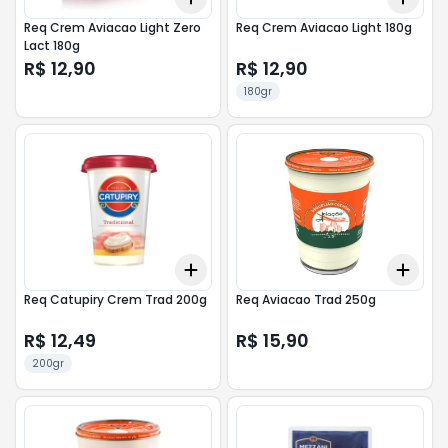
Req Crem Aviacao Light Zero
Req Crem Aviacao Light 180g
Lact 180g
R$ 12,90
R$ 12,90
180gr
Add
Add
+
3
+
5
+
10
+
3
Req Catupiry Crem Trad 200g
Req Aviacao Trad 250g
R$ 12,49
R$ 15,90
200gr