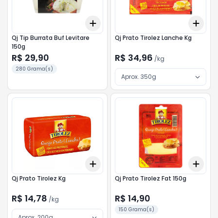
Add
Add
+
3
+
5
+
10
+
3
Qj Tip Burrata Buf Levitare
Qj Prato Tirolez Lanche Kg
150g
R$ 29,90
R$ 34,96
/
kg
280 Grama(s)
Aprox. 350g
Add
Add
+
3
kg
+
5
kg
+
3
Qj Prato Tirolez Kg
Qj Prato Tirolez Fat 150g
R$ 14,78
R$ 14,90
/
kg
150 Grama(s)
Aprox. 200g