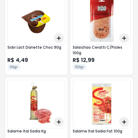
Add
Add
+
3
+
5
+
10
+
3
Sobr Lact Danette Choc 90g
Salsichao Ceratti C/Picles
100g
R$ 4,49
R$ 12,99
90gr
150gr
Add
Add
+
3
kg
+
5
kg
+
3
Salame Ital Sadia Kg
Salame Ital Sadia Fat 100g