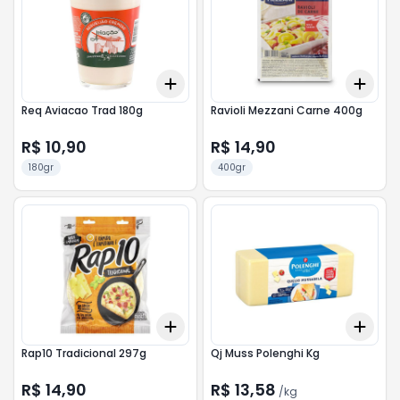
Add
Add
+
3
+
5
+
10
+
3
Req Aviacao Trad 180g
Ravioli Mezzani Carne 400g
R$ 10,90
R$ 14,90
180gr
400gr
Add
Add
+
3
+
5
+
10
+
3
Rap10 Tradicional 297g
Qj Muss Polenghi Kg
R$ 14,90
R$ 13,58
/
kg