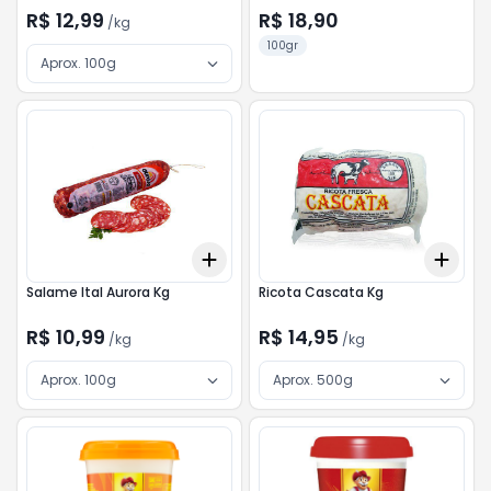
R$ 12,99
R$ 18,90
/
kg
100gr
Aprox. 100g
Add
Add
+
3
kg
+
5
kg
+
3
Salame Ital Aurora Kg
Ricota Cascata Kg
R$ 10,99
R$ 14,95
/
kg
/
kg
Aprox. 100g
Aprox. 500g