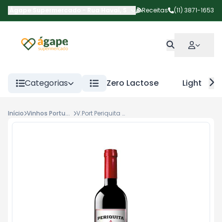
Ágape Supermercado
-
Rua Havaí
,
São Paulo
Receitas
-
SP
(11) 3871-1653
Categorias
Zero Lactose
Light
Início
Vinhos Portugal
V.Port Periquita Tinto Sc 750ml