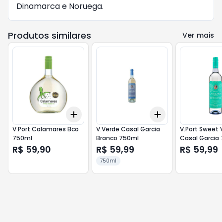
Dinamarca e Noruega.
Produtos similares
Ver mais
Add
Add
+
3
+
5
+
10
+
3
+
5
+
10
V.Port Calamares Bco
V.Verde Casal Garcia
V.Port Sweet 
750ml
Branco 750ml
Casal Garcia
R$ 59,90
R$ 59,99
R$ 59,99
750ml