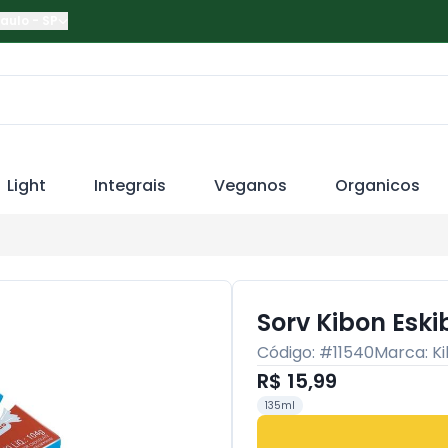
Paulo
-
SP
Light
Integrais
Veganos
Organicos
Sorv Kibon Esk
Código: #
11540
Marca:
K
R$ 15,99
135ml