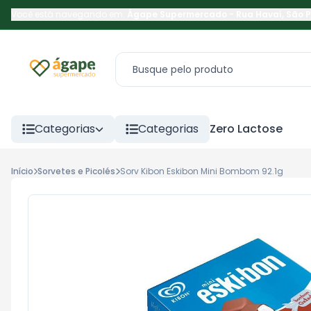
Você está navegando em:
Ágape Supermercado
-
Rua Havaí
,
São 
Categorias
Categorias
Zero Lactose
Início
Sorvetes e Picolés
Sorv Kibon Eskibon Mini Bombom 92.1g