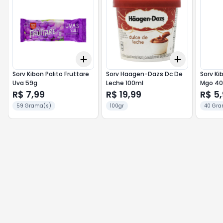
Add
Add
+
3
+
5
+
10
+
3
+
5
+
Sorv Kibon Palito Fruttare
Sorv Haagen-Dazs Dc De
Sorv Kib
Uva 59g
Leche 100ml
Mgo 40
R$ 7,99
R$ 19,99
R$ 5
59 Grama(s)
100gr
40 Gra