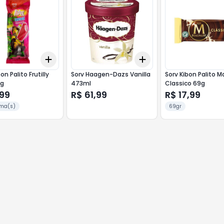
Add
Add
10
+
3
+
5
+
10
+
3
+
5
+
10
on Palito Frutilly
Sorv Haagen-Dazs Vanilla
Sorv Kibon Palito
g
473ml
Classico 69g
,99
R$ 61,99
R$ 17,99
ma(s)
69gr