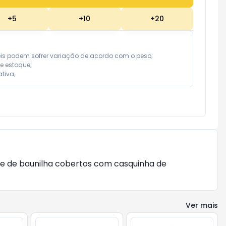
+
5
+
10
+
20
eis podem sofrer variação de acordo com o peso;

e estoque;

tiva;
ete de baunilha cobertos com casquinha de
Ver mais