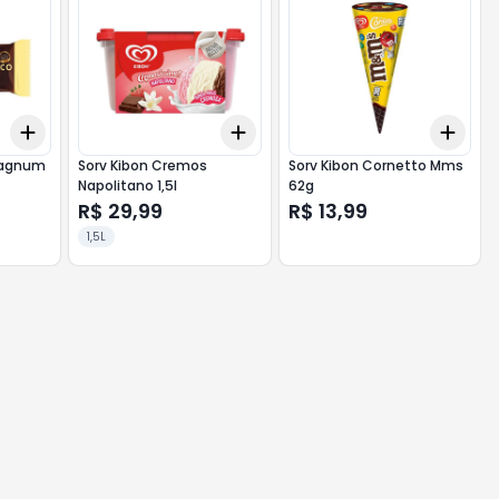
Add
Add
Add
+
3
+
5
+
10
+
3
+
5
+
10
+
3
 Magnum
Sorv Kibon Cremos
Sorv Kibon Cornetto Mms
Napolitano 1,5l
62g
R$ 29,99
R$ 13,99
1,5L