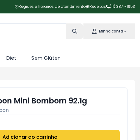
Regiões e horários de atendimento
Receitas
(11) 3871-1653
Minha conta
Diet
Sem Glúten
ibon Mini Bombom 92.1g
ibon
Adicionar ao carrinho
Subtotal:
R$ 0,00