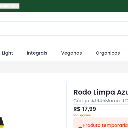
Paulo
-
SP
Light
Integrais
Veganos
Organicos
Rodo Limpa Azu
Código: #
9145
Marca:
J.
R$ 17,99
Indisponível
Produto temporaria