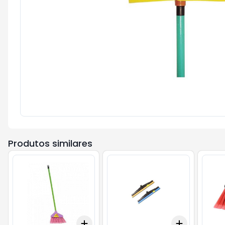
Produtos similares
Add
Add
+
3
+
5
+
10
+
3
+
5
+