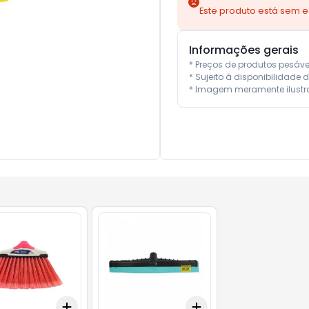
Este produto está sem 
Informações gerais
* Preços de produtos pesáv
* Sujeito à disponibilidade d
* Imagem meramente ilustra
Add
Add
10
+
3
+
5
+
10
+
3
+
5
+
10