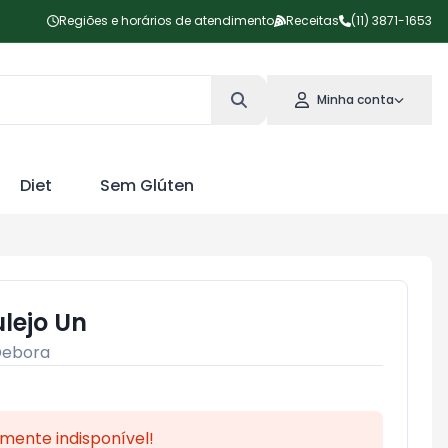
Regiões e horários de atendimento
Receitas
(11) 3871-1653
Minha conta
Diet
Sem Glúten
lejo Un
Debora
mente indisponível!