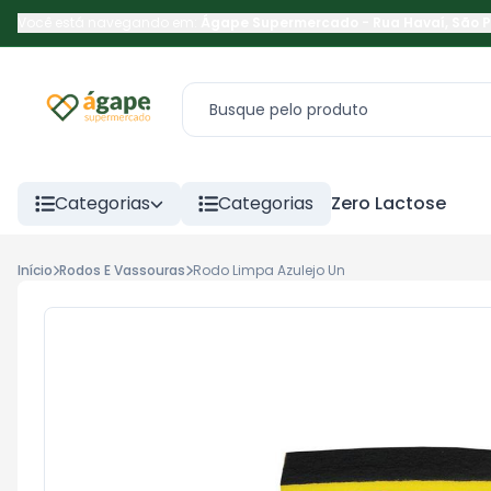
Você está navegando em:
Ágape Supermercado
-
Rua Havaí
,
São 
Categorias
Categorias
Zero Lactose
Início
Rodos E Vassouras
Rodo Limpa Azulejo Un