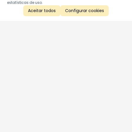
estatísticas de uso.
Aceitar todos
Configurar cookies
Aproveite as nossas promoções!
Cadastre seu e-mail e receba ofertas exclusivas.
QUERO RECEBER