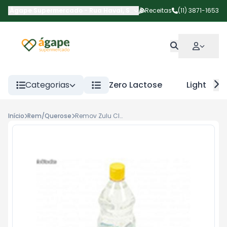
Ágape Supermercado
-
Rua Havaí
,
São Paulo
Receitas
-
SP
(11) 3871-1653
Categorias
Zero Lactose
Light
Início
Rem/Querose
Remov Zulu Clean 900ml