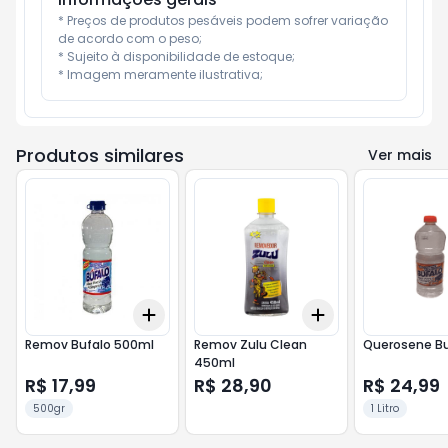
* Preços de produtos pesáveis podem sofrer variação 
de acordo com o peso;

* Sujeito à disponibilidade de estoque;

* Imagem meramente ilustrativa;
Produtos similares
Ver mais
Add
Add
+
3
+
5
+
10
+
3
+
5
+
10
Remov Bufalo 500ml
Remov Zulu Clean
Querosene Buf
450ml
R$ 17,99
R$ 28,90
R$ 24,99
500gr
1 Litro