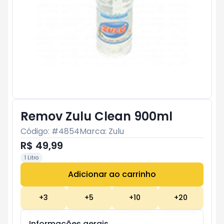
Remov Zulu Clean 900ml
Código: #
4854
Marca:
Zulu
R$ 49,99
1 Litro
Adicionar ao carrinho
Subtotal:
R$ 0
+
3
+
5
+
10
+
20
Informações gerais