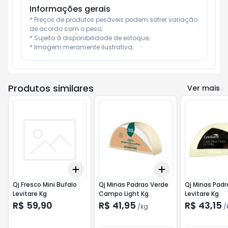
Informações gerais
* Preços de produtos pesáveis podem sofrer variação 
de acordo com o peso;

* Sujeito à disponibilidade de estoque;

* Imagem meramente ilustrativa;
Produtos similares
Ver mais
Add
Add
+
3
+
5
+
10
+
3
kg
+
5
kg
Qj Fresco Mini Bufalo
Qj Minas Padrao Verde
Qj Minas Padr
Levitare Kg
Campo Light Kg
Levitare Kg
R$ 59,90
R$ 41,95
R$ 43,15
/
kg
/