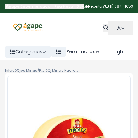
Ágape Supermercado
-
Rua Havaí
,
São Paulo
Receitas
-
SP
(11) 3871-1653
Categorias
Zero Lactose
Light
Início
Qjos Minas/Padrao/Meia Cura
Qj Minas Padrao Tirolez Kg