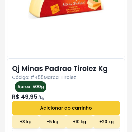
Qj Minas Padrao Tirolez Kg
Código: #
455
Marca:
Tirolez
Aprox. 500g
R$ 49,95
/
kg
Adicionar ao carrinho
Subtotal:
R$ 0
+
3
kg
+
5
kg
+
10
kg
+
20
kg