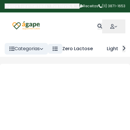
Ágape Supermercado
-
Rua Havaí
,
São Paulo
Receitas
-
SP
(11) 3871-1653
Categorias
Zero Lactose
Light