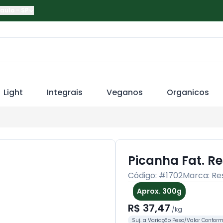
Paulo
-
SP
Light
Integrais
Veganos
Organicos
Picanha Fat. R
Código: #
1702
Marca:
Re
Aprox. 300g
R$ 37,47
/
kg
Suj. a Variação Peso/Valor Confor