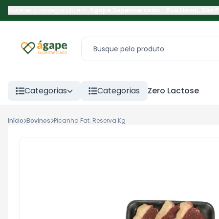
Você está navegando em:
Ágape Supermercado
-
Rua Havaí
,
São 
Categorias
Categorias
Zero Lactose
Início
Bovinos
Picanha Fat. Reserva Kg