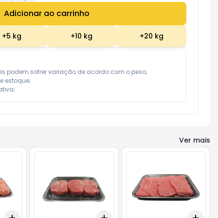
Adicionar ao carrinho
Subtotal:
R$ 0,00
+
5
kg
+
10
kg
+
20
kg
eis podem sofrer variação de acordo com o peso;

e estoque;

tiva;
Ver mais
Add
Add
Add