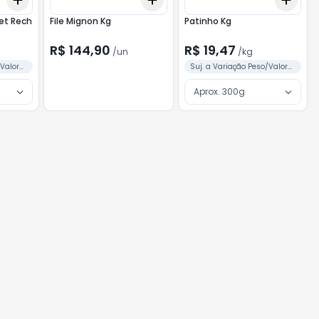
+
3
kg
+
5
kg
+
3
+
5
+
10
+
3
et Rech
File Mignon Kg
Patinho Kg
R$ 144,90
R$ 19,47
/
un
/
kg
/Valor
Suj. a Variação Peso/Valor
Conforme Separação
Aprox. 300g