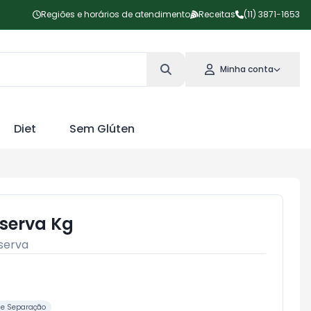
Regiões e horários de atendimento
Receitas
(11) 3871-1653
Minha conta
Diet
Sem Glúten
eserva Kg
serva
me Separação