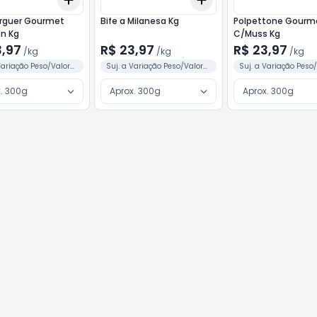
kg
+
3
kg
+
5
kg
+
3
kg
+
5
kg
guer Gourmet
Bife a Milanesa Kg
Polpettone Gourm
C/Bacon Kg
C/Muss Kg
3,97
R$ 23,97
R$ 23,97
/
kg
/
kg
/
kg
Variação Peso/Valor
Suj. a Variação Peso/Valor
Suj. a Variação Peso
me Separação
Conforme Separação
Conforme Separação
. 300g
Aprox. 300g
Aprox. 300g