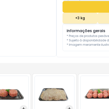
+
3
kg
Informações gerais
* Preços de produtos pesáv
* Sujeito à disponibilidade d
* Imagem meramente ilustra
Add
Add