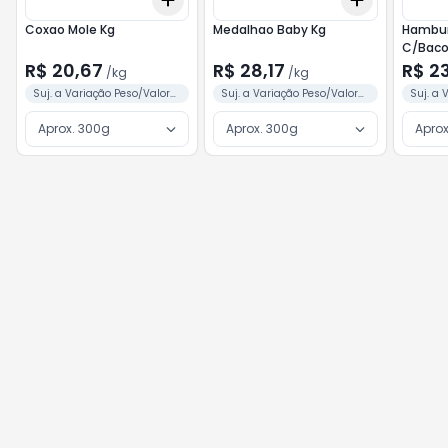
+
3
kg
+
5
kg
+
3
kg
+
5
Coxao Mole Kg
Medalhao Baby Kg
Hambur
R$ 20,67
R$ 28,17
R$ 2
/
kg
/
kg
Suj. a Variação Peso/Valor
Suj. a Variação Peso/Valor
Suj. a 
Conforme Separação
Conforme Separação
Confor
Aprox. 300g
Aprox. 300g
Aprox