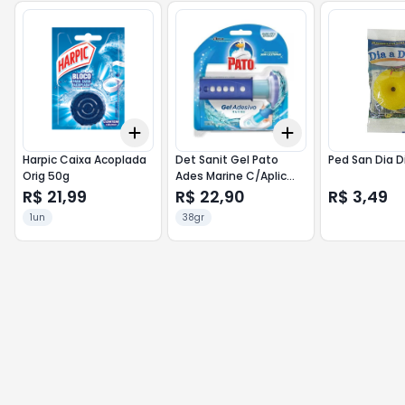
Add
Add
+
3
+
5
+
10
+
3
+
5
+
10
Harpic Caixa Acoplada
Det Sanit Gel Pato
Ped San Dia D
Orig 50g
Ades Marine C/Aplic
38g
R$ 21,99
R$ 22,90
R$ 3,49
1un
38gr