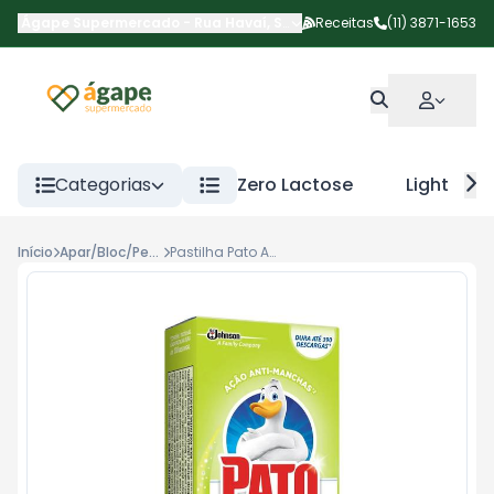
Ágape Supermercado
-
Rua Havaí
,
São Paulo
Receitas
-
SP
(11) 3871-1653
Categorias
Zero Lactose
Light
Início
Apar/Bloc/Ped San
Pastilha Pato Ades Citrus 3un