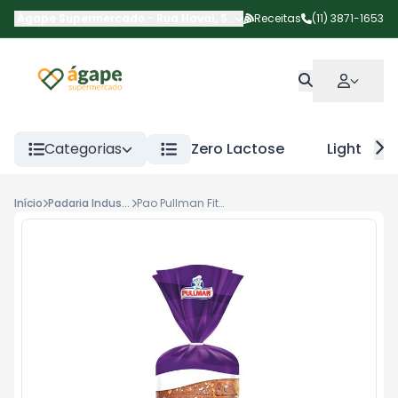
Ágape Supermercado
-
Rua Havaí
,
São Paulo
Receitas
-
SP
(11) 3871-1653
Categorias
Zero Lactose
Light
Início
Padaria Industrializados
Pao Pullman Fit 12 Graos Int 350g