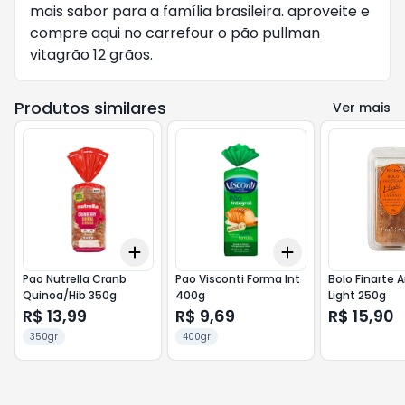
mais sabor para a família brasileira. aproveite e
compre aqui no carrefour o pão pullman
vitagrão 12 grãos.
Produtos similares
Ver mais
Add
Add
+
3
+
5
+
10
+
3
+
5
+
10
Pao Nutrella Cranb
Pao Visconti Forma Int
Bolo Finarte 
Quinoa/Hib 350g
400g
Light 250g
R$ 13,99
R$ 9,69
R$ 15,90
350gr
400gr