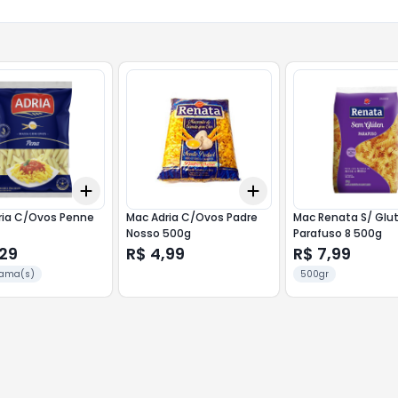
Add
Add
10
+
3
+
5
+
10
+
3
+
5
+
10
ria C/Ovos Penne
Mac Adria C/Ovos Padre
Mac Renata S/ Glu
Nosso 500g
Parafuso 8 500g
,29
R$ 4,99
R$ 7,99
rama(s)
500gr