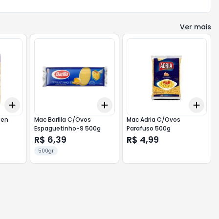
Ver mais
Add
Add
Add
+
3
+
5
+
10
+
3
+
5
+
10
+
3
ten
Mac Barilla C/Ovos
Mac Adria C/Ovos
Espaguetinho-9 500g
Parafuso 500g
R$ 6,39
R$ 4,99
500gr