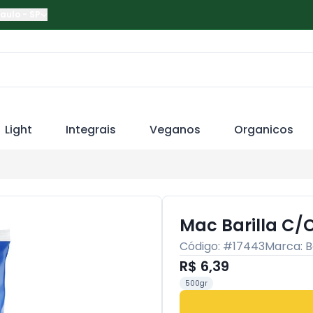
Paulo
-
SP
Light
Integrais
Veganos
Organicos
Mac Barilla C/
Código: #
17443
Marca:
B
R$ 6,39
500gr