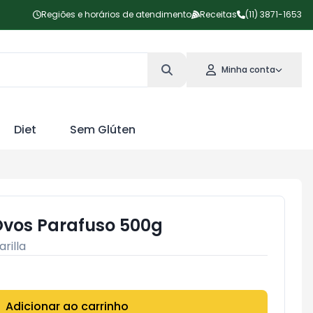
Regiões e horários de atendimento
Receitas
(11) 3871-1653
Minha conta
Diet
Sem Glúten
Ovos Parafuso 500g
arilla
Adicionar ao carrinho
Subtotal:
R$ 0,00