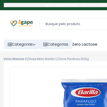
Você está navegando em:
Ágape Supermercado
-
Rua Havaí
,
São 
Categorias
Categorias
Zero Lactose
Início
Massas C/Ovos
Mac Barilla C/Ovos Parafuso 500g