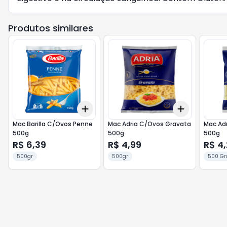
Produtos similares
Add
Add
+
3
+
5
+
10
+
3
+
5
+
Mac Barilla C/Ovos Penne
Mac Adria C/Ovos Gravata
Mac Ad
500g
500g
500g
R$ 6,39
R$ 4,99
R$ 4
500gr
500gr
500 G