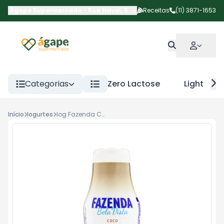
Ágape Supermercado
-
Rua Havaí
,
São Paulo
Receitas
-
SP
(11) 3871-1653
Categorias
Zero Lactose
Light
Início
Iogurtes
Iog Fazenda Coco 500g