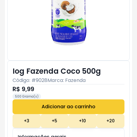
Iog Fazenda Coco 500g
Código: #
9028
Marca:
Fazenda
R$ 9,99
500 Grama(s)
Adicionar ao carrinho
Subtotal:
R$ 0
+
3
+
5
+
10
+
20
Informações gerais