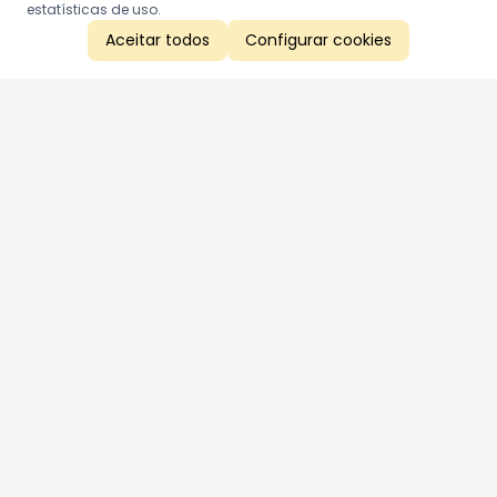
estatísticas de uso.
Aceitar todos
Configurar cookies
Aproveite as nossas promoções!
Cadastre seu e-mail e receba ofertas exclusivas.
QUERO RECEBER