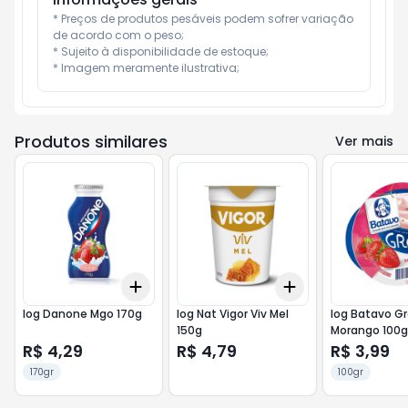
* Preços de produtos pesáveis podem sofrer variação 
de acordo com o peso;

* Sujeito à disponibilidade de estoque;

* Imagem meramente ilustrativa;
Produtos similares
Ver mais
Add
Add
+
3
+
5
+
10
+
3
+
5
+
10
Iog Danone Mgo 170g
Iog Nat Vigor Viv Mel
Iog Batavo G
150g
Morango 100g
R$ 4,29
R$ 4,79
R$ 3,99
170gr
100gr