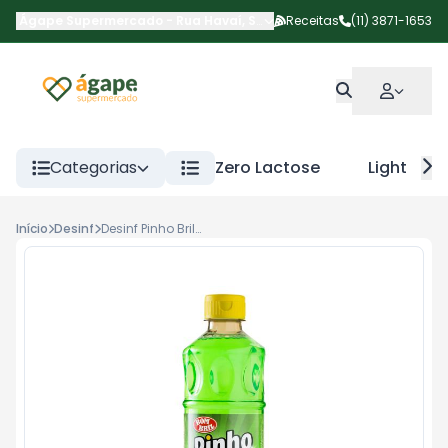
Ágape Supermercado
-
Rua Havaí
,
São Paulo
Receitas
-
SP
(11) 3871-1653
Categorias
Zero Lactose
Light
Início
Desinf
Desinf Pinho Bril Limao 500ml