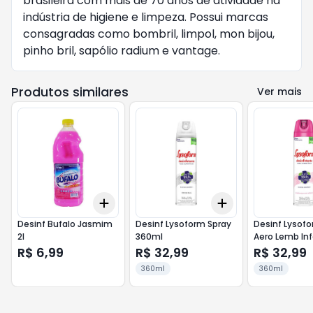
brasileira com mais de 70 anos de atividade na
indústria de higiene e limpeza. Possui marcas
consagradas como bombril, limpol, mon bijou,
pinho bril, sapólio radium e vantage.
Produtos similares
Ver mais
Add
Add
+
3
+
5
+
10
+
3
+
5
+
10
Desinf Bufalo Jasmim
Desinf Lysoform Spray
Desinf Lysof
2l
360ml
Aero Lemb Inf
R$ 6,99
R$ 32,99
R$ 32,99
360ml
360ml