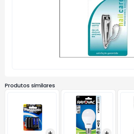
Produtos similares
Add
Add
+
3
+
5
+
10
+
3
+
5
+