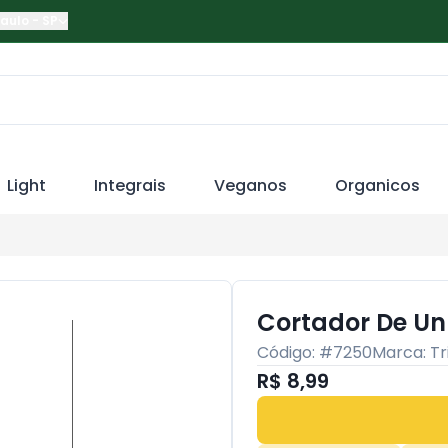
Paulo
-
SP
Light
Integrais
Veganos
Organicos
Cortador De Un
Código: #
7250
Marca:
Tr
R$ 8,99