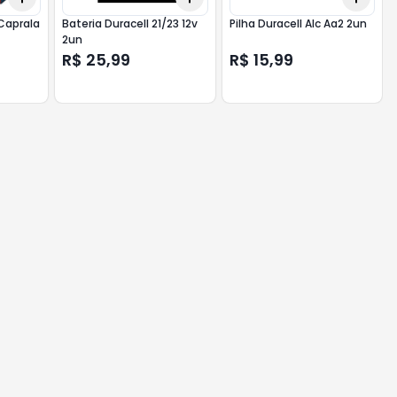
Caprala
Bateria Duracell 21/23 12v
Pilha Duracell Alc Aa2 2un
2un
R$ 25,99
R$ 15,99