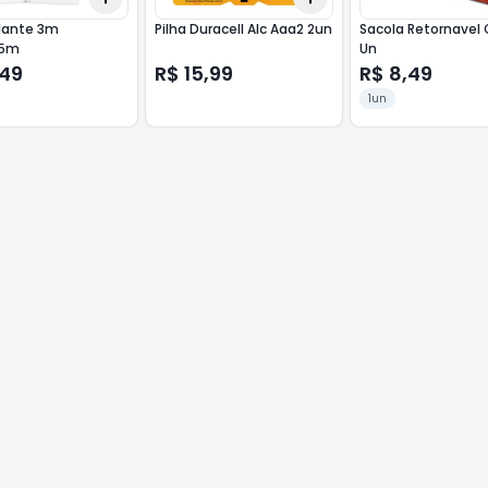
olante 3m
Pilha Duracell Alc Aaa2 2un
Sacola Retornavel 
5m
Un
,49
R$ 15,99
R$ 8,49
1un