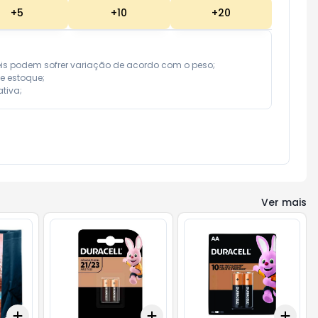
+
5
+
10
+
20
eis podem sofrer variação de acordo com o peso;

e estoque;

tiva;
Ver mais
Add
Add
Add
+
3
+
5
+
10
+
3
+
5
+
10
+
3