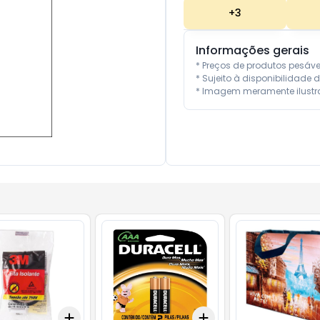
+
3
Informações gerais
* Preços de produtos pesáv
* Sujeito à disponibilidade d
* Imagem meramente ilustra
Add
Add
10
+
3
+
5
+
10
+
3
+
5
+
10