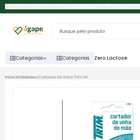
Você está navegando em:
Ágape Supermercado
-
Rua Havaí
,
São 
Categorias
Categorias
Zero Lactose
Início
Utilidades
Cortador De Unha Trim Un