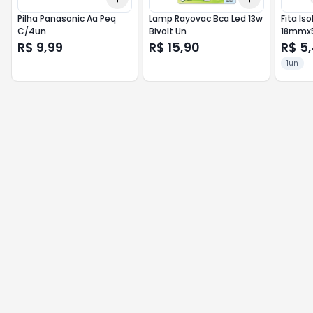
Pilha Panasonic Aa Peq
Lamp Rayovac Bca Led 13w
Fita Is
C/4un
Bivolt Un
18mmx
R$ 9,99
R$ 15,90
R$ 5
1un