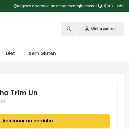
Regiões e horários de atendimento
Receitas
(11) 3871-1653
Minha conta
Diet
Sem Glúten
ha Trim Un
im
Adicionar ao carrinho
Subtotal:
R$ 0,00