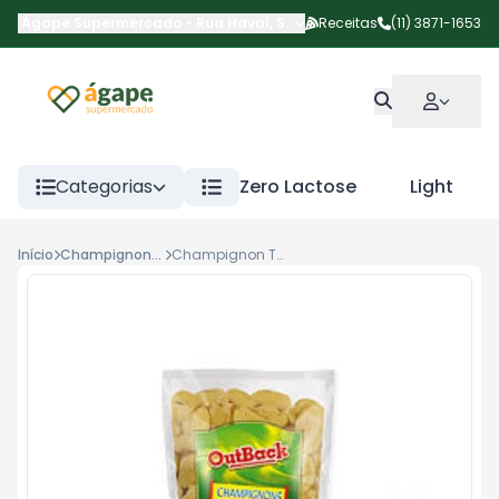
Ágape Supermercado
-
Rua Havaí
,
São Paulo
Receitas
-
SP
(11) 3871-1653
Categorias
Zero Lactose
Light
Início
Champignon e Cogumelos
Champignon Tback Fat Sch 100g