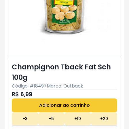
Champignon Tback Fat Sch
100g
Código: #
18497
Marca:
Outback
R$ 6,99
Adicionar ao carrinho
Subtotal:
R$ 0
+
3
+
5
+
10
+
20