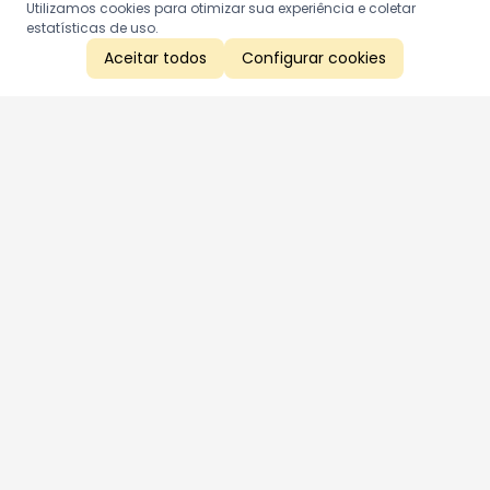
Utilizamos cookies para otimizar sua experiência e coletar
estatísticas de uso.
Aceitar todos
Configurar cookies
Aproveite as nossas promoções!
Cadastre seu e-mail e receba ofertas exclusivas.
QUERO RECEBER