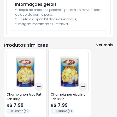
Informações gerais
* Preços de produtos pesáveis podem sofrer variação 
de acordo com o peso;

* Sujeito à disponibilidade de estoque;

* Imagem meramente ilustrativa;
Produtos similares
Ver mais
Add
Add
+
3
+
5
+
10
+
3
+
5
+
10
Champignon Aica Fat
Champignon Aica Int
Sch 100g
Sch 100g
R$ 7,99
R$ 7,99
180 Grama(s)
180 Grama(s)