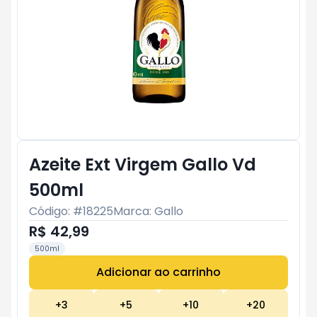
Azeite Ext Virgem Gallo Vd
500ml
Código: #
18225
Marca:
Gallo
R$ 42,99
500ml
Adicionar ao carrinho
Subtotal:
R$ 0
+
3
+
5
+
10
+
20