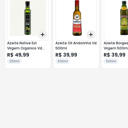
Add
Add
+
3
+
5
+
10
+
3
+
5
+
10
Azeite Native Ext
Azeite Oli Andorinha Vd
Azeite Borges
Virgem Organico Vd
500ml
Virgem 500m
250ml
R$ 49,99
R$ 39,99
R$ 39,99
250ml
500ml
500ml