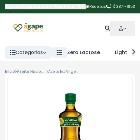
Ágape Supermercado
-
Rua Havaí
,
São Paulo
Receitas
-
SP
(11) 3871-1653
Categorias
Zero Lactose
Light
Início
Azeite Nacional
Azeite Ext Virgem Gallo Vd 500ml