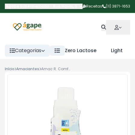
Ágape Supermercado
-
Rua Havaí
,
São Paulo
Receitas
-
SP
(11) 3871-1653
Categorias
Zero Lactose
Light
Início
Amaciantes
Amac R. Comfort Conc Puro Cuidado 500ml