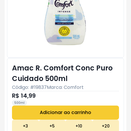
Amac R. Comfort Conc Puro
Cuidado 500ml
Código: #
19837
Marca:
Comfort
R$ 14,99
500ml
Adicionar ao carrinho
Subtotal:
R$ 0
+
3
+
5
+
10
+
20