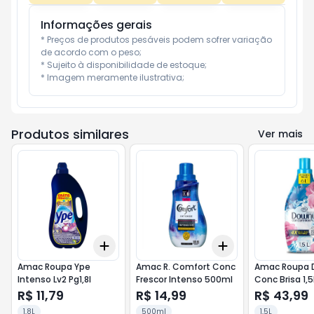
Informações gerais
* Preços de produtos pesáveis podem sofrer variação 
de acordo com o peso;

* Sujeito à disponibilidade de estoque;

* Imagem meramente ilustrativa;
Produtos similares
Ver mais
Add
Add
+
3
+
5
+
10
+
3
+
5
+
10
Amac Roupa Ype
Amac R. Comfort Conc
Amac Roupa 
Intenso Lv2 Pg1,8l
Frescor Intenso 500ml
Conc Brisa 1,5
R$ 11,79
R$ 14,99
R$ 43,99
1,8L
500ml
1,5L