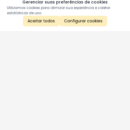
Gerenciar suas preferências de cookies
Utilizamos cookies para otimizar sua experiência e coletar
estatísticas de uso.
Aceitar todos
Configurar cookies
Aproveite as nossas promoções!
Cadastre seu e-mail e receba ofertas exclusivas.
QUERO RECEBER