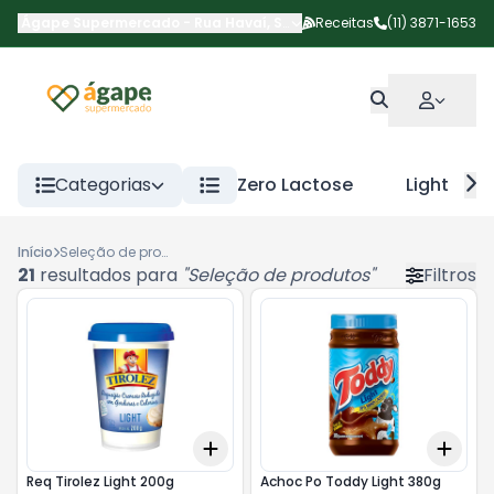
Ágape Supermercado
-
Rua Havaí
,
São Paulo
Receitas
-
SP
(11) 3871-1653
Categorias
Zero Lactose
Light
Início
Seleção de produtos
21
resultados para
"
Seleção de produtos
"
Filtros
Add
Add
+
3
+
5
+
10
+
3
Req Tirolez Light 200g
Achoc Po Toddy Light 380g