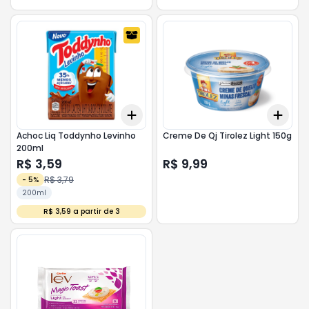
Add
Add
+
3
+
5
+
10
+
3
Achoc Liq Toddynho Levinho
Creme De Qj Tirolez Light 150g
200ml
R$ 3,59
R$ 9,99
R$ 3,79
-
5
%
200ml
R$ 3,59 a partir de 3