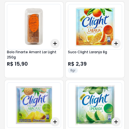
Add
Add
+
3
+
5
+
10
+
3
Bolo Finarte Amant Lar Light
Suco Clight Laranja 8g
250g
R$ 15,90
R$ 2,39
8gr
Add
Add
+
3
+
5
+
10
+
3