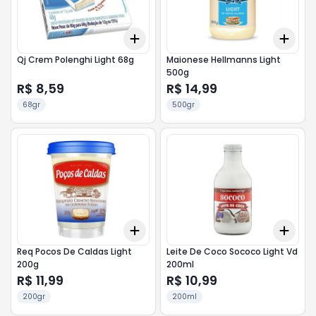
Add
Add
+
3
+
5
+
10
+
3
Qj Crem Polenghi Light 68g
Maionese Hellmanns Light
500g
R$ 8,59
R$ 14,99
68gr
500gr
Add
Add
+
3
+
5
+
10
+
3
Req Pocos De Caldas Light
Leite De Coco Sococo Light Vd
200g
200ml
R$ 11,99
R$ 10,99
200gr
200ml