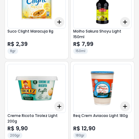
Add
Add
+
3
+
5
+
10
+
3
Suco Clight Maracuja 8g
Molho Sakura Shoyu Light
150ml
R$ 2,39
R$ 7,99
8gr
150ml
Add
Add
+
3
+
5
+
10
+
3
Creme Ricota Tirolez Light
Req Crem Aviacao Light 180g
200g
R$ 9,90
R$ 12,90
200gr
180gr