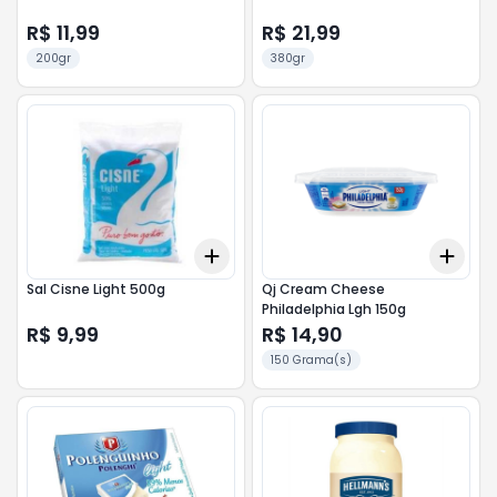
R$ 11,99
R$ 21,99
200gr
380gr
Add
Add
+
3
+
5
+
10
+
3
Sal Cisne Light 500g
Qj Cream Cheese
Philadelphia Lgh 150g
R$ 9,99
R$ 14,90
150 Grama(s)