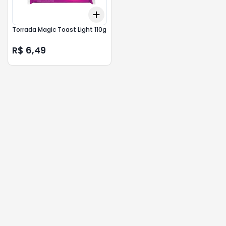
Add
+
3
+
5
+
10
Torrada Magic Toast Light 110g
R$ 6,49